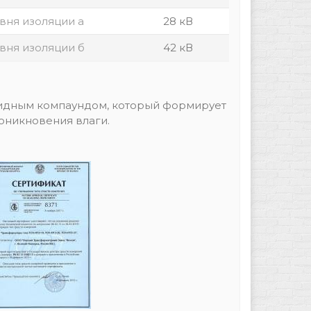
вня изоляции а
28 кВ
вня изоляции б
42 кВ
сидным компаундом, который формирует
оникновения влаги.