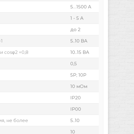
5…1500 А
1 - 5 А
до 2
=1
5..10 ВА
 cosφ2 =0,8
10..15 ВА
0,5
5Р; 10Р
10 мОм
IP20
IP00
я, не более
5..10
10