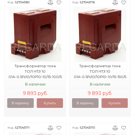
Код:
SZT043181
Код:
SZT043176
Трансформатор тока
Трансформатор тока
ТОЛ НТЗ 10
ТОЛ НТЗ 10
01А-0.5Fs10/10Р10-10/15-100/5
01А-0.5Fs10/10Р10-10/15-150/5
10кА УХЛ2
16кА УХЛ2
В наличии
В наличии
9 893 руб.
9 893 руб.
В корзину
Купить
В корзину
Купить
Код:
SZT043171
Код:
SZT043170