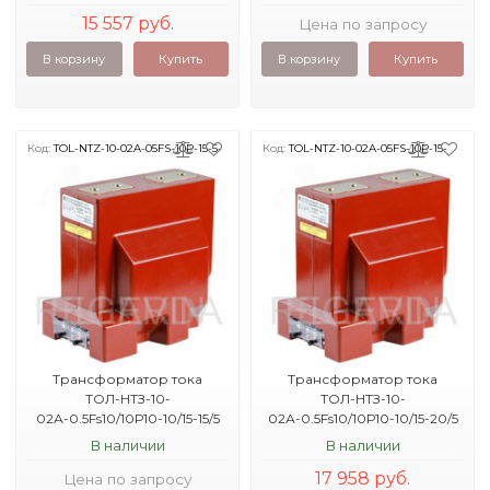
15 557 руб.
Цена по запросу
В корзину
Купить
В корзину
Купить
Код:
TOL-NTZ-10-02A-05FS-10P-15-5-
Код:
TOL-NTZ-10-02A-05FS-10P-15-
1-6KA
20-5-2KA
Трансформатор тока
Трансформатор тока
ТОЛ-НТЗ-10-
ТОЛ-НТЗ-10-
02А-0.5Fs10/10Р10-10/15-15/5
02А-0.5Fs10/10Р10-10/15-20/5
1.6кА УХЛ2
2кА УХЛ2
В наличии
В наличии
17 958 руб.
Цена по запросу