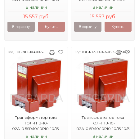
300/5 31.5кА УХЛ2
400/5 40кА УХЛ2
В наличии
В наличии
15 557 руб.
15 557 руб.
В корзину
Купить
В корзину
Купить
Код:
TOL-NTZ-10-600-5-
Код:
TOL-NTZ-10-02A-05FS-10P-10-5-
40
1KA
Трансформатор тока
Трансформатор тока
ТОЛ-НТЗ-10-
ТОЛ-НТЗ-10-
02А-0.5SFs10/10Р10-10/15-
02А-0.5Fs10/10Р10-10/15-10/5
600/5 40кА УХЛ2
1кА УХЛ2
В наличии
В наличии