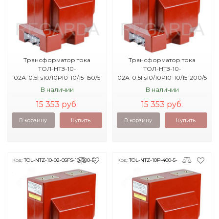
Трансформатор тока
Трансформатор тока
ТОЛ-НТЗ-10-
ТОЛ-НТЗ-10-
02А-0.5Fs10/10Р10-10/15-150/5
02А-0.5Fs10/10Р10-10/15-200/5
16кА УХЛ2
20кА УХЛ2
В наличии
В наличии
15 353 руб.
15 353 руб.
В корзину
Купить
В корзину
Купить
Код:
TOL-NTZ-10-02-05FS-10-300-5-
Код:
TOL-NTZ-10P-400-5-
31-5
40KA