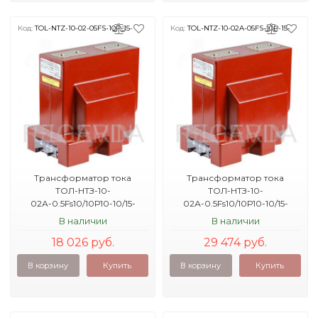
Код:
TOL-NTZ-10-02-05FS-10P-15-
Код:
TOL-NTZ-10-02A-05FS-10P-15-
1000-5-40KA
1500-5-40KA
Трансформатор тока
Трансформатор тока
ТОЛ-НТЗ-10-
ТОЛ-НТЗ-10-
02А-0.5Fs10/10Р10-10/15-
02А-0.5Fs10/10Р10-10/15-
1000/5 40кА УХЛ2
1500/5 40кА УХЛ2
В наличии
В наличии
18 026 руб.
29 474 руб.
В корзину
Купить
В корзину
Купить