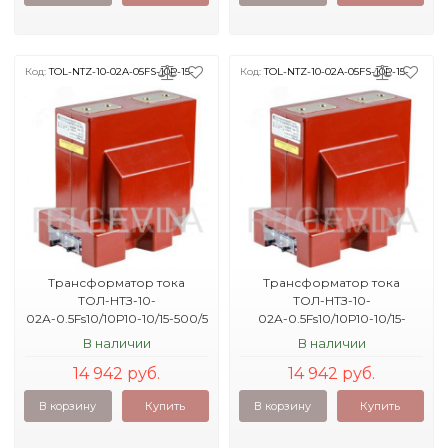
Код:
TOL-NTZ-10-02A-05FS-10P-15-
Код:
TOL-NTZ-10-02A-05FS-10P-15-
500-5-40KA
800-5-40KA
Трансформатор тока
Трансформатор тока
ТОЛ-НТЗ-10-
ТОЛ-НТЗ-10-
02А-0.5Fs10/10Р10-10/15-500/5
02А-0.5Fs10/10Р10-10/15-
40кА УХЛ2
800/5 40кА УХЛ2
В наличии
В наличии
14 942 руб.
14 942 руб.
В корзину
Купить
В корзину
Купить