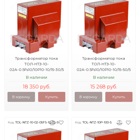
Трансформатор тока
Трансформатор тока
ТОЛ-НТЗ-10-
ТОЛ-НТЗ-10-
02А-0.5Fs10/10Р10-10/15-30/5
02А-0.5Fs10/10Р10-10/15-50/5
3.2кА УХЛ2
5кА УХЛ2
В наличии
В наличии
18 350 руб.
15 268 руб.
В корзину
Купить
В корзину
Купить
Код:
TOL-NTZ-10-02-05FS-10-75-5-
Код:
TOL-NTZ-10P-100-5
8