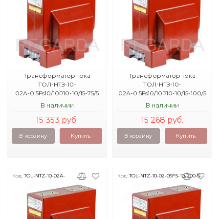
Трансформатор тока
Трансформатор тока
ТОЛ-НТЗ-10-
ТОЛ-НТЗ-10-
02А-0.5Fs10/10Р10-10/15-75/5
02А-0.5Fs10/10Р10-10/15-100/5
8кА УХЛ2
10кА УХЛ2
В наличии
В наличии
15 353 руб.
15 268 руб.
В корзину
Купить
В корзину
Купить
Код:
TOL-NTZ-10-02A-
Код:
TOL-NTZ-10-02-05FS-10-200-5-
0.5/16U2
20