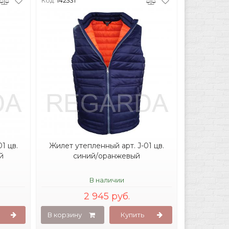
Код:
142331
1 цв.
Жилет утепленный арт. J-01 цв.
й
синий/оранжевый
В наличии
2 945 руб.
В корзину
Купить