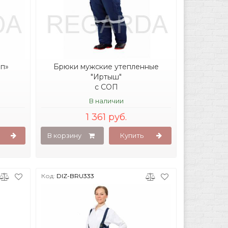
п»
Брюки мужские утепленные
"Иртыш"
с СОП
В наличии
1 361 руб.
В корзину
Купить
Код:
DIZ-BRU333