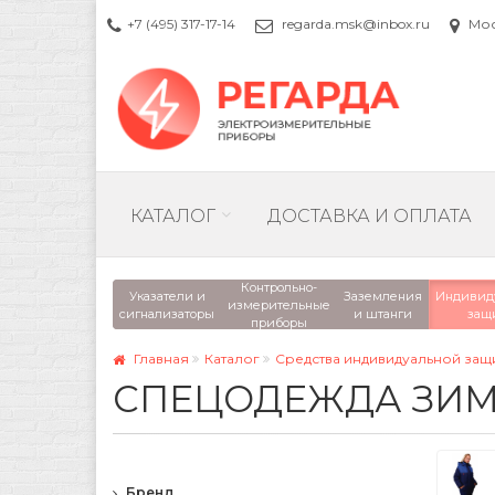
+7 (495) 317-17-14
regarda.msk@inbox.ru
Моск
КАТАЛОГ
ДОСТАВКА И ОПЛАТА
Контрольно-
Указатели и
Заземления
Индивид
измерительные
сигнализаторы
и штанги
защ
приборы
Главная
Каталог
Средства индивидуальной защ
СПЕЦОДЕЖДА ЗИ
Бренд