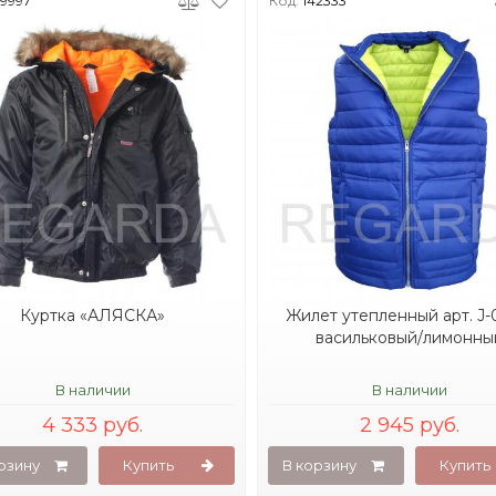
09997
Код:
142333
Куртка «АЛЯСКА»
Жилет утепленный арт. J-0
васильковый/лимонны
В наличии
В наличии
4 333 руб.
2 945 руб.
рзину
Купить
В корзину
Купить