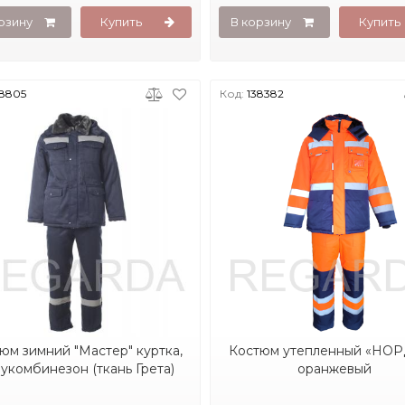
рзину
Купить
В корзину
Купить
38805
Код:
138382
юм зимний "Мастер" куртка,
Костюм утепленный «НО
укомбинезон (ткань Грета)
оранжевый