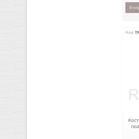
В ко
Код:
1
Кост
пол