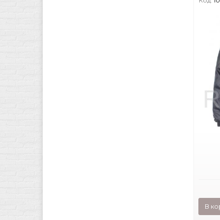
Код:
1
В ко