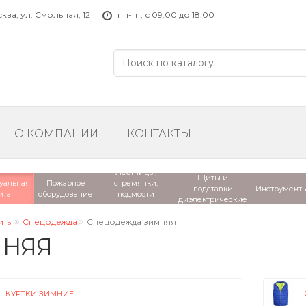
ва, ул. Смольная, 12
пн-пт, с 09:00 до 18:00
О КОМПАНИИ
КОНТАКТЫ
Лестницы,
Щиты и
уальная
Пожарное
стремянки,
подставки
Инструмент
ита
оборудование
подмости
диэлектрические
диэлектрические
иты
Спецодежда
Спецодежда зимняя
МНЯЯ
КУРТКИ ЗИМНИЕ