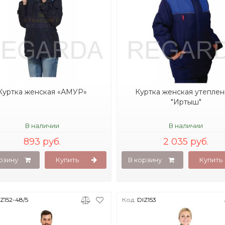
Куртка женская «АМУР»
Куртка женская утеплен
"Иртыш"
В наличии
В наличии
893 руб.
2 035 руб.
рзину
Купить
В корзину
Купить
Z152-48/5
Код:
DIZ153