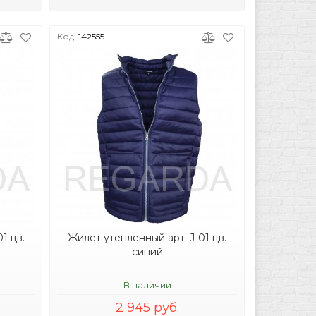
Код:
142555
1 цв.
Жилет утепленный арт. J-01 цв.
синий
В наличии
2 945 руб.