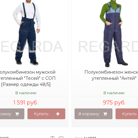
олукомбинезон мужской
Полукомбинезон женс
тепленный "Тесей" с СОП
утепленный "Антей"
[Размер одежды 48/5]
В наличии
В наличии
1 591 руб.
975 руб.
рзину
Купить
В корзину
Купить