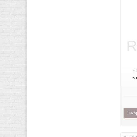
П
у
В ко