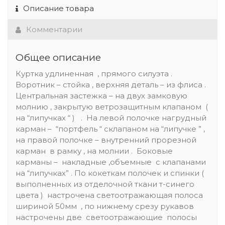
Описание товара
Комментарии
Общее описание
Куртка удлиненная , прямого силуэта .
Воротник – стойка , верхняя деталь – из флиса .
Центральная застежка – на двух замковую
молнию , закрытую ветрозащитным клапаном (
на “липучках “ ) . На левой полочке нагрудный
карман – “портфель “ cклапаном на “липучке ” ,
на правой полочке – внутренний прорезной
карман в рамку , на молнии . Боковые
карманы – накладные ,объемные с клапанами
на “липучках” . По кокеткам полочек и спинки (
выполненных из отделочной ткани т-синего
цвета ) настрочена светоотражающая полоса
шириной 50мм , по нижнему срезу рукавов
настрочены две светоотражающие полосы