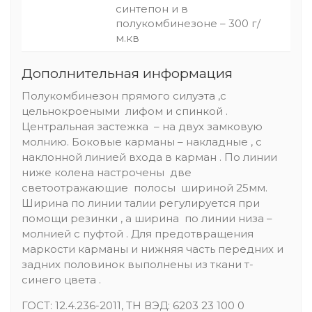
синтепон и в
полукомбинезоне – 300 г/
м.кв
Дополнительная информация
Полукомбинезон прямого силуэта ,с
цельнокроеными лифом и спинкой .
Центральная застежка – на двух замковую
молнию. Боковые карманы – накладные , с
наклонной линией входа в карман . По линии
ниже колена настрочены две
светоотражающие полосы шириной 25мм.
Ширина по линии талии регулируется при
помощи резинки , а ширина по линии низа –
молнией с пуфтой . Для предотвращения
маркости карманы и нижняя часть передних и
задних половинок выполнены из ткани т-
синего цвета .
ГОСТ: 12.4.236-2011, ТН ВЭД: 6203 23 100 0