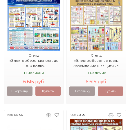
Стенд
Стенд
«Электробезопасность до
«Электробезопасность.
1000 вольт»
Заземление и защитные
меры»
В наличии
В наличии
6 615 руб.
6 615 руб.
В корзину
Купить
В корзину
Купить
Код:
EB-05
Код:
EB-06