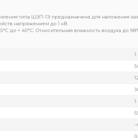
ления типа ШЗП-1Э предназначена для наложения заз
йств напряжением до 1 кВ.
°С до + 40°С. Относительная влажность воздуха до 98%
1
5
1
3
1
5
-
0