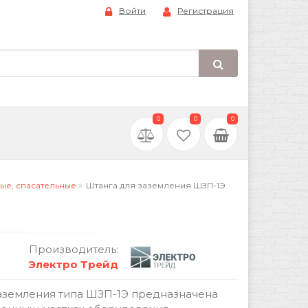
Войти
Регистрация
0
0
0
ые, спасательные
Штанга для заземления ШЗП-1Э
Производитель:
Электро Трейд
аземления типа ШЗП-1Э предназначена