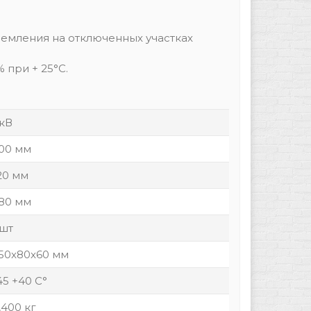
емления на отключенных участках
 при + 25°С.
 кВ
00 мм
20 мм
80 мм
 шт
50x80x60 мм
45 +40 С°
,400 кг