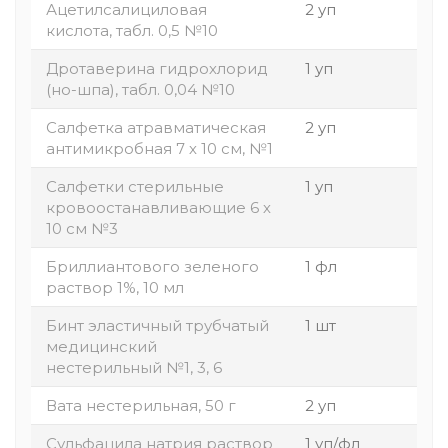
Ацетилсалициловая
2 уп
кислота, табл. 0,5 №10
Дротаверина гидрохлорид
1 уп
(но-шпа), табл. 0,04 №10
Салфетка атравматическая
2 уп
антимикробная 7 х 10 см, №1
Салфетки стерильные
1 уп
кровоостанавливающие 6 х
10 см №3
Бриллиантового зеленого
1 фл
раствор 1%, 10 мл
Бинт эластичный трубчатый
1 шт
медицинский
нестерильный №1, 3, 6
Вата нестерильная, 50 г
2 уп
Сульфацила натрия раствор
1 уп/фл