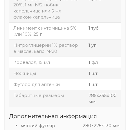
20%, 1 мл №2 тюбик-
капельница или 5 мл
флакон-капельница
Линимент синтомицина 5%
1 туб
или 10%, 25 г
Нитроглицерин 1% раствор
1 уп
в масле, капс. №20
Корвалол, 15 мл
1 фл
Ножницы
1 шт
Футляр для аптечки
1 шт
Габаритные размеры
285x255x100
мм
Дополнительная информация
мягкий футляр — 280×225×130 мм