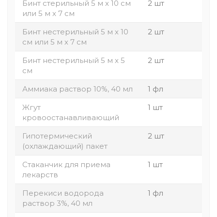
Бинт стерильный 5 м х 10 см
2 шт
или 5 м x 7 см
Бинт нестерильный 5 м х 10
2 шт
см или 5 м х 7 см
Бинт нестерильный 5 м х 5
2 шт
см
Аммиака раствор 10%, 40 мл
1 фл
Жгут
1 шт
кровоостанавливающий
Гипотермический
2 шт
(охлаждающий) пакет
Стаканчик для приема
1 шт
лекарств
Перекиси водорода
1 фл
раствор 3%, 40 мл