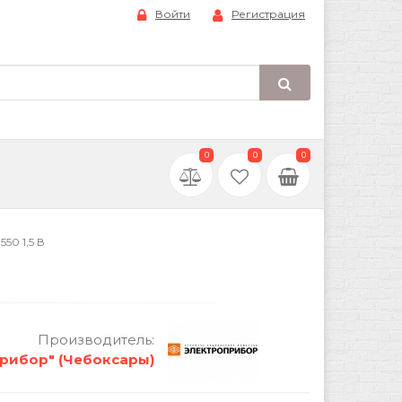
Войти
Регистрация
0
0
0
50 1,5 В
Производитель:
рибор" (Чебоксары)