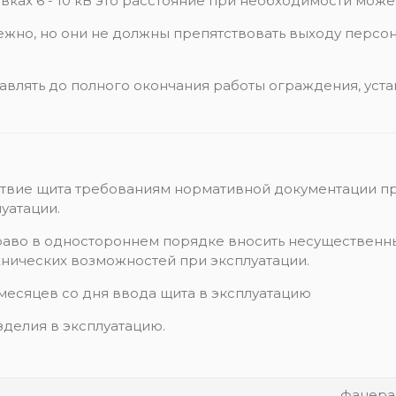
вках 6 - 10 кВ это расстояние при необходимости може
ежно, но они не должны препятствовать выходу персо
тавлять до полного окончания работы ограждения, уст
тствие щита требованиям нормативной документации 
уатации.
право в одностороннем порядке вносить несуществен
хнических возможностей при эксплуатации.
 месяцев со дня ввода щита в эксплуатацию
зделия в эксплуатацию.
фанера