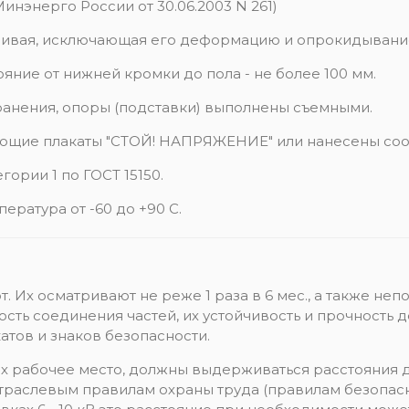
инэнерго России от 30.06.2003 N 261)
йчивая, исключающая его деформацию и опрокидывани
тояние от нижней кромки до пола - не более 100 мм.
ранения, опоры (подставки) выполнены съемными.
ющие плакаты "СТОЙ! НАПРЯЖЕНИЕ" или нанесены соо
ории 1 по ГОСТ 15150.
ература от -60 до +90 С.
. Их осматривают не реже 1 раза в 6 мес., а также н
сть соединения частей, их устойчивость и прочность 
атов и знаков безопасности.
х рабочее место, должны выдерживаться расстояния д
раслевым правилам охраны труда (правилам безопасн