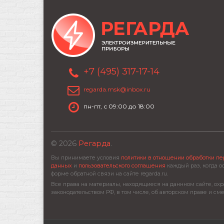
+7 (495) 317-17-14
regarda.msk@inbox.ru
пн-пт, с 09:00 до 18:00
© 2026
Регарда
.
Вы принимаете условия
политики в отношении обработки п
данных
и
пользовательского соглашения
каждый раз, когда о
форме обратной связи на сайте regarda.ru.
Все права на материалы, находящиеся на даннном сайте, охр
законодательством РФ, в том числе, об авторском праве и см