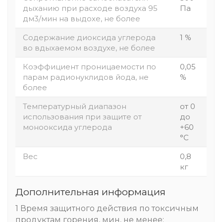
дыханию при расходе воздуха 95
Па
дм3/мин на выдохе, не более
Содержание диоксида углерода
1 %
во вдыхаемом воздухе, не более
Коэффициент проницаемости по
0,05
парам радионуклидов йода, не
%
более
Температурный диапазон
от 0
использования при защите от
до
монооксида углерода
+60
°С
Вес
0,8
кг
Дополнительная информация
1 Время защитного действия по токсичным
продуктам горения, мин, не менее: