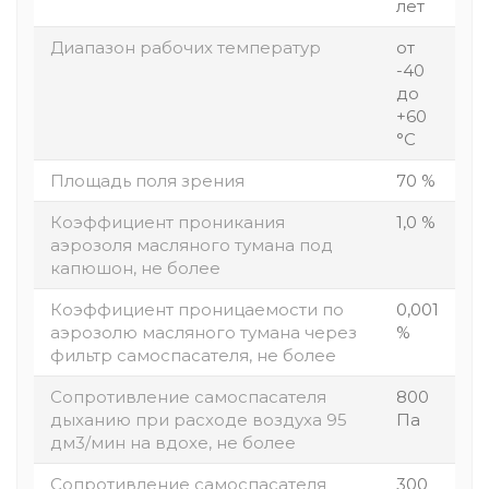
лет
Диапазон рабочих температур
от
-40
до
+60
°С
Площадь поля зрения
70 %
Коэффициент проникания
1,0 %
аэрозоля масляного тумана под
капюшон, не более
Коэффициент проницаемости по
0,001
аэрозолю масляного тумана через
%
фильтр самоспасателя, не более
Сопротивление самоспасателя
800
дыханию при расходе воздуха 95
Па
дм3/мин на вдохе, не более
Сопротивление самоспасателя
300