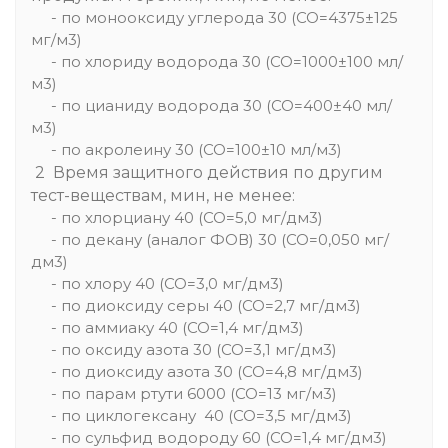
- по монооксиду углерода 30 (СО=4375±125
мг/м3)
- по хлориду водорода 30 (СО=1000±100 мл/
м3)
- по цианиду водорода 30 (СО=400±40 мл/
м3)
- по акролеину 30 (СО=100±10 мл/м3)
2 Время защитного действия по другим
тест-веществам, мин, не менее:
- по хлорциану 40 (СО=5,0 мг/дм3)
- по декану (аналог ФОВ) 30 (СО=0,050 мг/
дм3)
- по хлору 40 (СО=3,0 мг/дм3)
- по диоксиду серы 40 (СО=2,7 мг/дм3)
- по аммиаку 40 (СО=1,4 мг/дм3)
- по оксиду азота 30 (СО=3,1 мг/дм3)
- по диоксиду азота 30 (СО=4,8 мг/дм3)
- по парам ртути 6000 (СО=13 мг/м3)
- по циклогексану 40 (СО=3,5 мг/дм3)
- по сульфид водороду 60 (СО=1,4 мг/дм3)