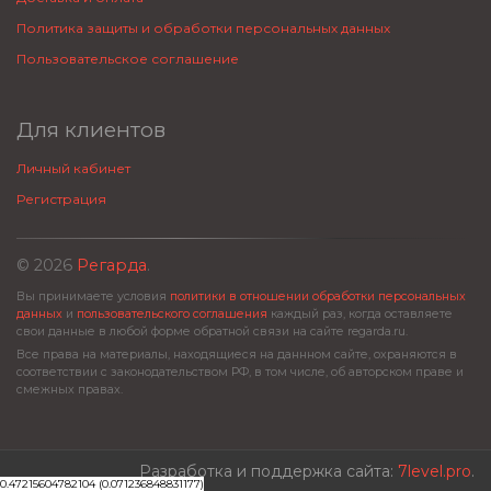
Политика защиты и обработки персональных данных
Пользовательское соглашение
Для клиентов
Личный кабинет
Регистрация
© 2026
Регарда
.
Вы принимаете условия
политики в отношении обработки персональных
данных
и
пользовательского соглашения
каждый раз, когда оставляете
свои данные в любой форме обратной связи на сайте regarda.ru.
Все права на материалы, находящиеся на даннном сайте, охраняются в
соответствии с законодательством РФ, в том числе, об авторском праве и
смежных правах.
Разработка и поддержка сайта:
7level.pro
.
0.47215604782104 (0.071236848831177)