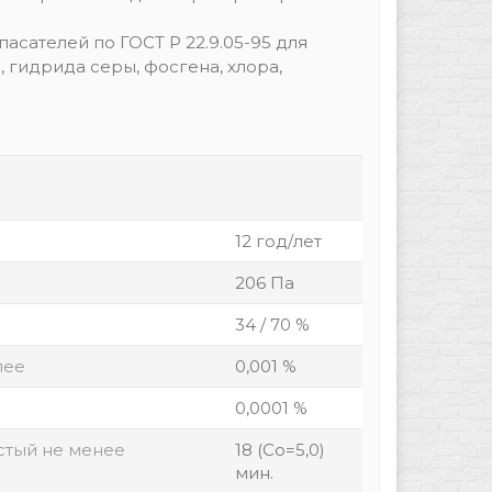
асателей по ГОСТ Р 22.9.05-95 для
 гидрида серы, фосгена, хлора,
12 год/лет
206 Па
34 / 70 %
лее
0,001 %
0,0001 %
стый не менее
18 (Со=5,0)
мин.