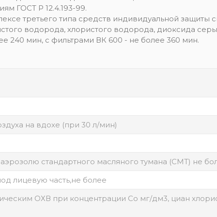
м ГОСТ Р 12.4.193-99.
ексе третьего типа средств индивидуальной защиты сп
истого водорода, хлористого водорода, диоксида серы,
е 240 мин, с фильтрами ВК 600 - не более 360 мин.
духа на вдохе (при 30 л/мин)
эрозолю стандартного масляного тумана (СМТ) не бо
од лицевую часть,не более
ическим ОХВ при концентрации Со мг/дм3, циан хлори