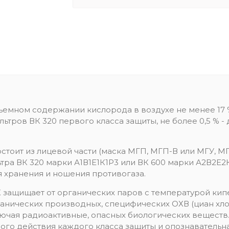
бъемном содержании кислорода в воздухе не менее 1
льтров ВК 320 первого класса защиты, не более 0,5 % -
состоит из лицевой части (маска МГП, МГП-В или МГУ,
ра ВК 320 марки А1В1Е1К1Р3 или ВК 600 марки А2В2Е2К
ля хранения и ношения противогаза.
К защищает от органических паров с температурой ки
ганических производных, специфических ОХВ (циан хлори
лючая радиоактивные, опасных биологических веществ
ого действия каждого класса защиты и опознавательн