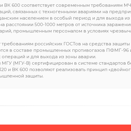
0 и ВК 600 соответствует современным требованиям М
аций, связанных с техногенными авариями на предприя
данским населением в особый период и для выхода из
 на расстоянии 500-1000 метров от источника заражен
арий, промышленным персоналом в условиях чрезвыча
ют требованиям российских ГОСТов на средства защит
тся в составе промышленных противогазов ПФМГ-96 и
операций и для выхода из зоны аварии.
и МГУ (МГУ-В) сертифицирован в системе стандартов бе
20 и ВК 600 позволяют реализовать принцип «двойного
мышленной защиты.