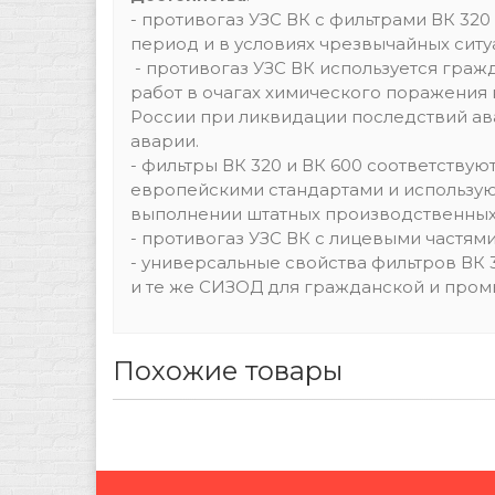
- противогаз УЗС ВК с фильтрами ВК 32
период и в условиях чрезвычайных ситу
- противогаз УЗС ВК используется граж
работ в очагах химического поражения
России при ликвидации последствий ав
аварии.
- фильтры ВК 320 и ВК 600 соответству
европейскими стандартами и использую
выполнении штатных производственных 
- противогаз УЗС ВК с лицевыми частям
- универсальные свойства фильтров ВК 3
и те же СИЗОД для гражданской и про
Похожие товары