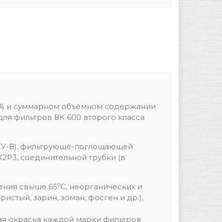
7 % и суммарном объемном содержании
 для фильтров ВК 600 второго класса
 МГУ-В), фильтрующе-поглощающей
2Р3, соединительной трубки (в
о
пения свыше 65
С, неорганических и
стый, зарин, зоман, фосген и др.),
.
ая окраска каждой марки фильтров