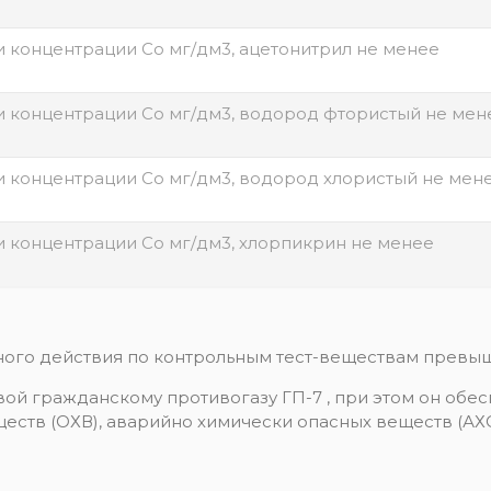
 концентрации Со мг/дм3, ацетонитрил не менее
и концентрации Со мг/дм3, водород фтористый не мен
и концентрации Со мг/дм3, водород хлористый не мен
 концентрации Со мг/дм3, хлорпикрин не менее
ого действия по контрольным тест-веществам превыша
вой гражданскому противогазу ГП-7 , при этом он обе
еств (ОХВ), аварийно химически опасных веществ (АХО