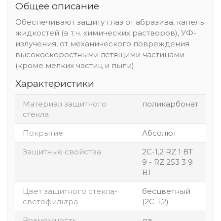
Общее описание
Обеспечивают защиту глаз от абразива, капель
жидкостей (в т.ч. химических растворов), УФ-
излучения, от механического повреждения
высокоскоростными летящими частицами
(кроме мелких частиц и пыли).
Характеристики
Материал защитного
поликарбонат
стекла
Покрытие
Абсолют
Защитные свойства
2С-1,2 RZ 1 ВT
9 - RZ 253 3 9
ВT
Цвет защитного стекла-
бесцветный
светофильтра
(2С-1,2)
Возможность
да