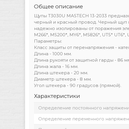
Общее описание
Щупы T3030U MASTECH 13-2033 предназн
черный и красный провод. Черный щуп п
надежно изолированы от поражения эле
M266*, MS200*, MY6*, MS826*, UT5* UT6*, 
Параметры:
Класс защиты от перенапряжения - катег
Длина - 1000 мм.
Длина рукояти от защитной гарды - 86 м
Длина жала - 16 мм.
Длина штекера - 20 мм.
Диаметр штекера - 8 мм.
Угол штекера - 90 градусов (прямой).
Характеристики
Определение постоянного напряжен
Определение переменного напряжен