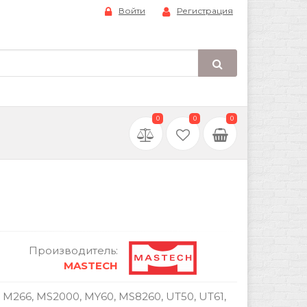
Войти
Регистрация
0
0
0
Производитель:
MASTECH
266, MS2000, MY60, MS8260, UT50, UT61,