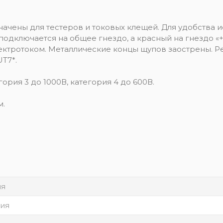
ачены для тестеров и токовых клещей. Для удобства и
одключается на общее гнездо, а красный на гнездо «+
ктротоком. Металлические концы щупов заострены. Р
UT7*.
ория 3 до 1000В, категория 4 до 600В.
м.
ия
ия