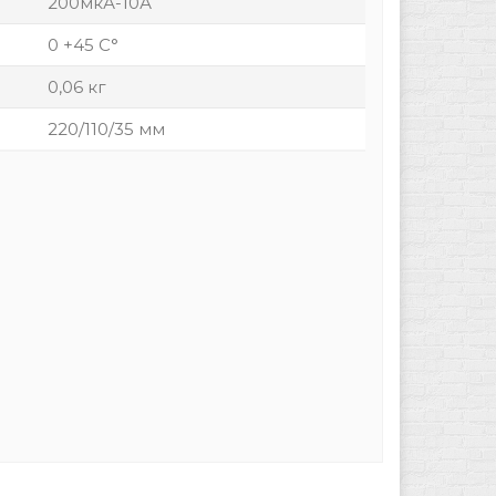
200мкА-10А
0 +45 С°
0,06 кг
220/110/35 мм