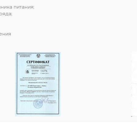
ника питания;
ряда;
ения