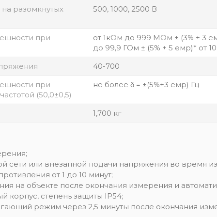
 на разомкнутых
500, 1000, 2500 В
решности при
от 1кОм до 999 МОм ± (3% + 3 емр
до 99,9 ГОм ± (5% + 5 емр)* от 1
апряжения
40-700
решности при
не более δ = ±(5%+3 емр) Гц
стотой (50,0±0,5)
1,700 кг
ерения;
ой сети или внезапной подачи напряжения во время и
отивления от 1 до 10 минут;
ия на объекте после окончания измерения и автомати
 корпус, степень защиты IP54;
гающий режим через 2,5 минуты после окончания изм