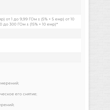
) от 1 до 9,99 ГОм ± (5% + 5 емр) от 10
00 до 300 ГОм ± (15% + 10 емр)*
змерений;
ческое его снятие;
ерений;