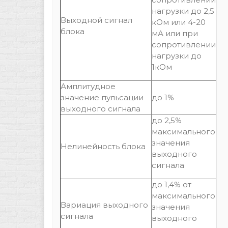
нагрузки до 2,5
Выходной сигнал
кОм или 4-20
блока
мА или при
сопротивлении
нагрузки до
1кОм
Амплитудное
значение пульсации
до 1%
выходного сигнала
до 2,5%
максимального
значения
Нелинейность блока
выходного
сигнала
до 1,4% от
максимального
Вариация выходного
значения
сигнала
выходного