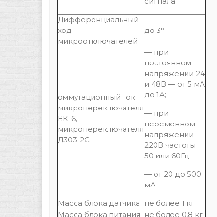
сигнала
Дифференциальный
ход
до 3°
микроотключателей
— при
постоянном
напряжении 24
и 48В — от 5 мА
до 1А;
оммутационный ток
микропереключателя
— при
ВК-6,
переменном
микропереключателя
напряжении
Д303-2С
220В частоты
50 или 60Гц
— от 20 до 500
мА
Масса блока датчика
не более 1 кг
Масса блока питания
не более 0,8 кг