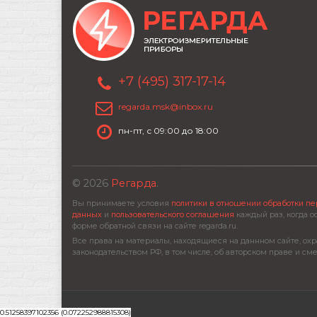
+7 (495) 317-17-14
regarda.msk@inbox.ru
пн-пт, с 09:00 до 18:00
© 2026
Регарда
.
Вы принимаете условия
политики в отношении обработки п
данных
и
пользовательского соглашения
каждый раз, когда о
форме обратной связи на сайте regarda.ru.
Все права на материалы, находящиеся на даннном сайте, охр
законодательством РФ, в том числе, об авторском праве и см
0.51258397102356 (0.072252988815308)