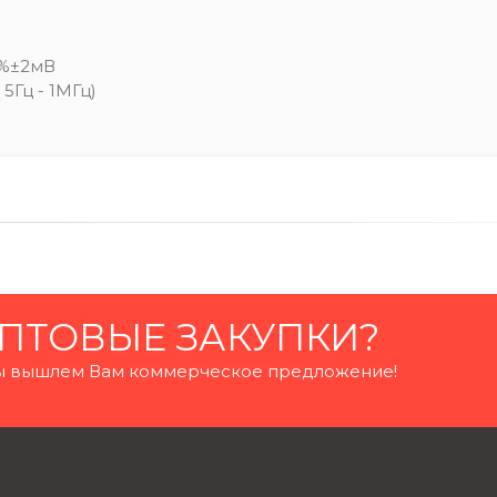
01%±2мВ
5Гц - 1МГц)
ПТОВЫЕ ЗАКУПКИ?
 мы вышлем Вам коммерческое предложение!